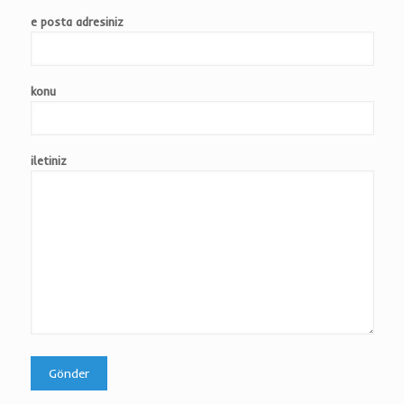
e posta adresiniz
konu
iletiniz