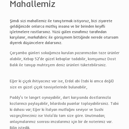
Mahallemiz
Şimdi sizi mahallemiz ile tanıştırmak istiyoruz, bizi ziyarete
geldiğinizde onlarca müthiş insana ve bir birinden keyifli
işletmelere rastlarsınız. Yüzü gülen esnafımız tarafından
karşılanır, markafabric ile görüşmem bittiğinde nerede otursam
diyerek düşüncelere dalarsınız.
Çarşamba günleri sokağımıza kurulan pazarımızdan taze ürünler
alabilir, Kebap 52'de güzel kebaplar tadabilir, komşumuz Dost
Balık ile tanışıp muhteşem deniz ürünleri tüketebilirsiniz.
Eğer ki çiçek ihitiyacınız var ise, Erdal abi (tabi ki amca değil)
size en güzel çiçek tavsiyelerinde bulunabilir,
Paddy's te langırt oynayabilir, dart karşısında dostlarınızla
kozlarınızı paylaşabilir, bilardoda puanlar toplayabilirsiniz. Tabii
ki dahası var; Eğer ki İtalyan mutfağını seviyor ve Sushi
vazgeçilmeziniz ise Viola'da tam size göre. Unutmadan;
anlaşmalarımız sonrası imzalarımız için bir de noterimiz var.
Bilin istedik.